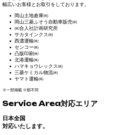
幅広いお客様とお取引をしております。
岡山土地倉庫㈱
岡山三菱ふそう自動車販売㈱
㈱合人社計画研究所
サカタインクス㈱
西濃運輸㈱
センコー㈱
凸版印刷㈱
北港運輸㈱
ハマキョウレックス㈱
三菱ケミカル物流㈱
ヤマト運輸㈱
※一部掲載 ※順不同
Service Area
対応エリア
日本全国
対応いたします。